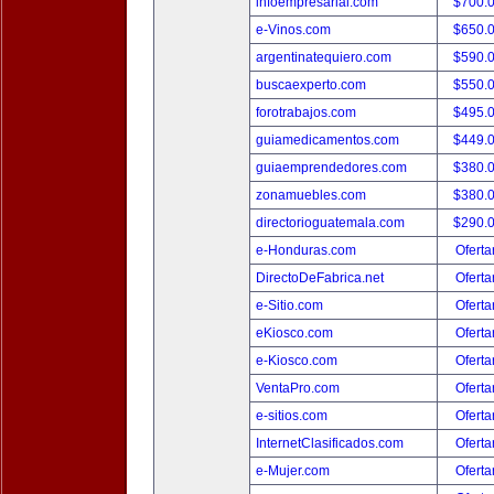
infoempresarial.com
$700.
e-Vinos.com
$650.
argentinatequiero.com
$590.
buscaexperto.com
$550.
forotrabajos.com
$495.
guiamedicamentos.com
$449.
guiaemprendedores.com
$380.
zonamuebles.com
$380.
directorioguatemala.com
$290.
e-Honduras.com
Oferta
DirectoDeFabrica.net
Oferta
e-Sitio.com
Oferta
eKiosco.com
Oferta
e-Kiosco.com
Oferta
VentaPro.com
Oferta
e-sitios.com
Oferta
InternetClasificados.com
Oferta
e-Mujer.com
Oferta