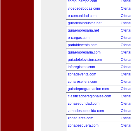
compucampo.com
Oferta
videosdebodas.com
Oferta
e-comunidad.com
Oferta
guiadelaindustria.net
Oferta
guiaempresaria.net
Oferta
e-cargas.com
Oferta
portaldeventa.com
Oferta
guiaempresaria.com
Oferta
guiadetelevision.com
Oferta
inforegistros.com
Oferta
zonadeventa.com
Oferta
zonaresellers.com
Oferta
guiadeprogramacion.com
Oferta
clasificadosregionales.com
Oferta
zonaseguridad.com
Oferta
zonadesconocida.com
Oferta
zonatuerca.com
Oferta
zonapesquera.com
Oferta