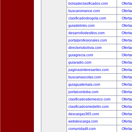
bolsadeclasificados.com
Oferta
buscaromance.com
Oferta
clasificadosbogota.com
Oferta
guiadelinks.com
Oferta
desarrollodesitios.com
Oferta
portalprofesionales.com
Oferta
directoriobolivia.com
Oferta
guiagrecia.com
Oferta
guiaradio.com
Oferta
paginasinteresantes.com
Oferta
buscamascotas.com
Oferta
guiaguatemala.com
Oferta
portalcordoba.com
Oferta
clasificadosdemexico.com
Oferta
clasificadosmedellin.com
Oferta
descargas365.com
Oferta
webdescarga.com
Oferta
comunidadit.com
Oferta