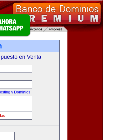
m
 puesto en Venta
sting y Dominios
tas