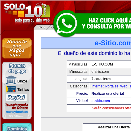
e-Sitio.co
El dueño de este dominio lo ha
Mayusculas:
E-SITIO.COM
Minusculas:
e-sitio.com
Longitud:
7 caracteres
Categorias:
Internet
,
Portales
,
Web Ho
Precio:
Realizar una oferta!
Visitar!
e-sitio.com
Serán consideradas ofer
Realizar una Oferta