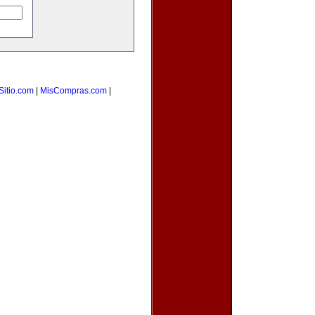
Sitio.com
|
MisCompras.com
|