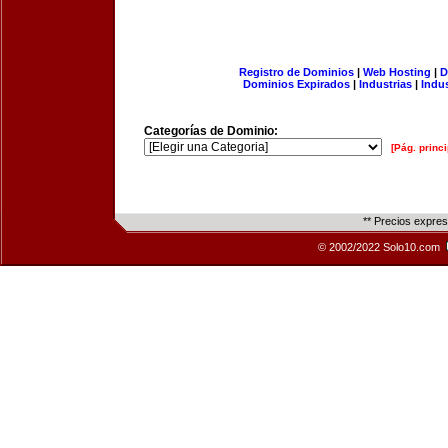
Registro de Dominios
|
Web Hosting
|
D
Dominios Expirados
|
Industrias
|
Indu
Categorías de Dominio:
[Pág. princi
** Precios expre
© 2002/2022 Solo10.com