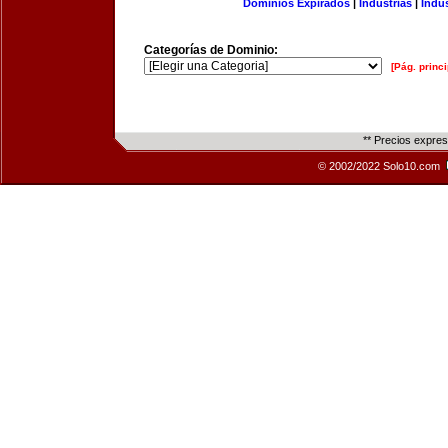
Dominios Expirados
|
Industrias
|
Indu
Categorías de Dominio:
[Pág. princi
** Precios expre
© 2002/2022 Solo10.com