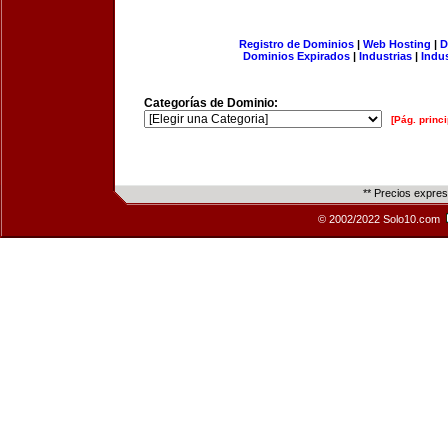
Registro de Dominios
|
Web Hosting
|
D
Dominios Expirados
|
Industrias
|
Indu
Categorías de Dominio:
[Pág. princi
** Precios expre
© 2002/2022 Solo10.com