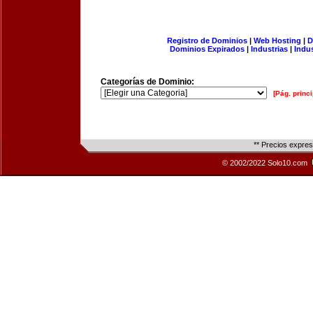
Registro de Dominios
|
Web Hosting
|
D
Dominios Expirados
|
Industrias
|
Indu
Categorías de Dominio:
[Pág. princi
** Precios expre
© 2002/2022 Solo10.com