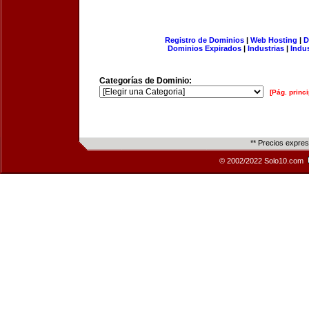
Registro de Dominios
|
Web Hosting
|
D
Dominios Expirados
|
Industrias
|
Indu
Categorías de Dominio:
[Pág. princi
** Precios expre
© 2002/2022 Solo10.com