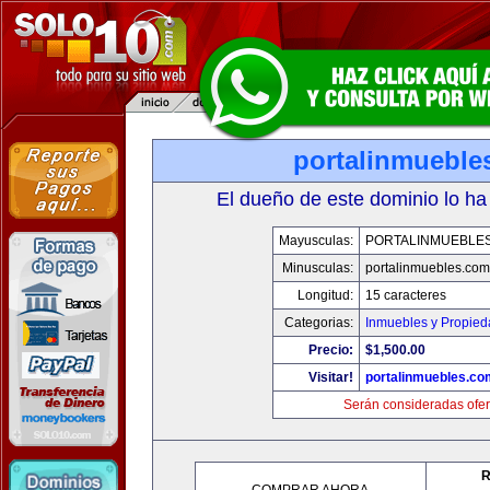
portalinmueble
El dueño de este dominio lo ha
Mayusculas:
PORTALINMUEBLE
Minusculas:
portalinmuebles.com
Longitud:
15 caracteres
Categorias:
Inmuebles y Propie
Precio:
$1,500.00
Visitar!
portalinmuebles.co
Serán consideradas ofer
R