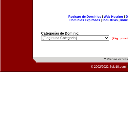
Registro de Dominios
|
Web Hosting
|
D
Dominios Expirados
|
Industrias
|
Indu
Categorías de Dominio:
[Pág. princi
** Precios expre
© 2002/2022 Solo10.com