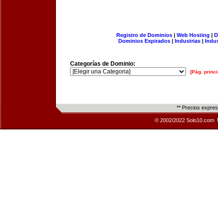
Registro de Dominios
|
Web Hosting
|
D
Dominios Expirados
|
Industrias
|
Indu
Categorías de Dominio:
[Pág. princi
** Precios expre
© 2002/2022 Solo10.com