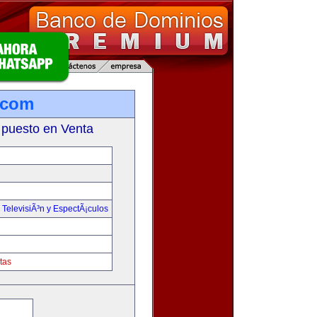
.com
 puesto en Venta
,
TelevisiÃ³n y EspectÃ¡culos
tas