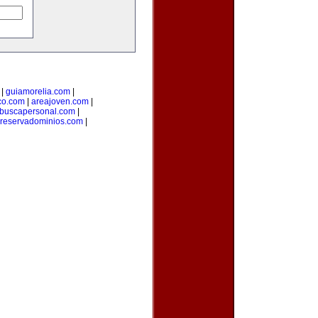
|
guiamorelia.com
|
co.com
|
areajoven.com
|
buscapersonal.com
|
reservadominios.com
|