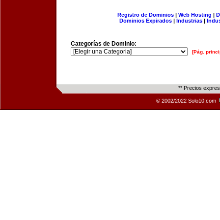
Registro de Dominios
|
Web Hosting
|
D
Dominios Expirados
|
Industrias
|
Indu
Categorías de Dominio:
[Pág. princi
** Precios expre
© 2002/2022 Solo10.com