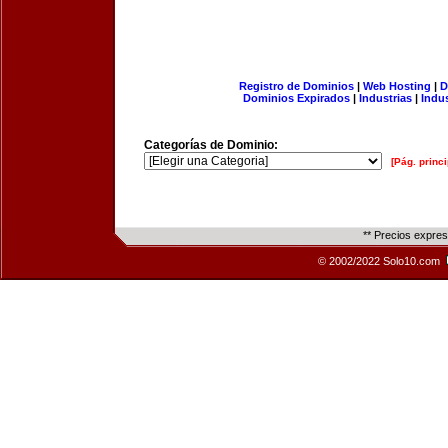
Registro de Dominios
|
Web Hosting
|
D
Dominios Expirados
|
Industrias
|
Indu
Categorías de Dominio:
[Pág. princi
** Precios expre
© 2002/2022 Solo10.com