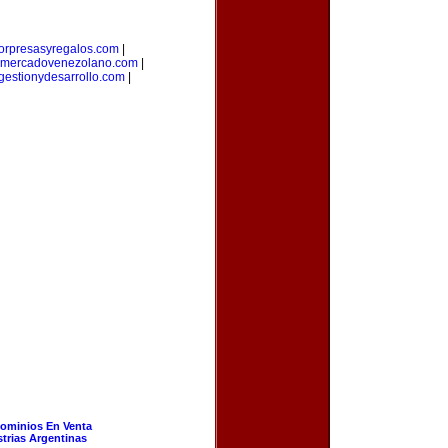
orpresasyregalos.com
|
mercadovenezolano.com
|
gestionydesarrollo.com
|
ominios En Venta
strias Argentinas