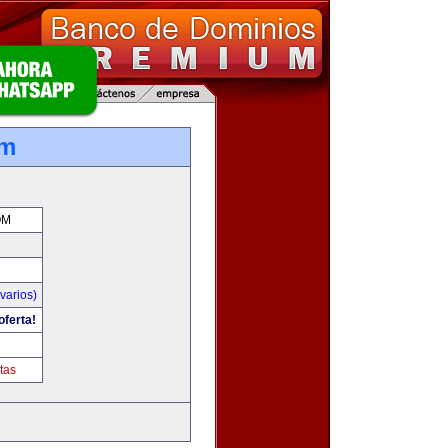
om
OM
varios)
oferta!
tas