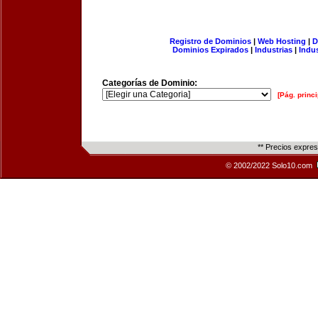
Registro de Dominios
|
Web Hosting
|
D
Dominios Expirados
|
Industrias
|
Indu
Categorías de Dominio:
[Pág. princi
** Precios expre
© 2002/2022 Solo10.com