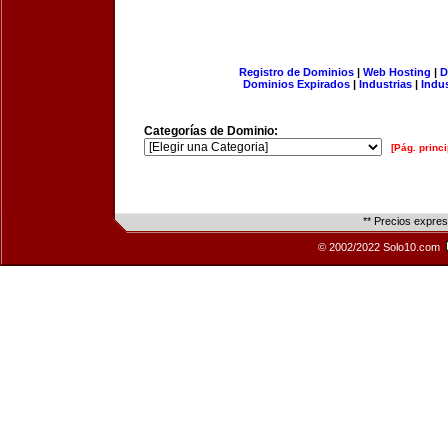
Registro de Dominios
|
Web Hosting
|
D
Dominios Expirados
|
Industrias
|
Indu
Categorías de Dominio:
[Pág. princi
** Precios expre
© 2002/2022 Solo10.com