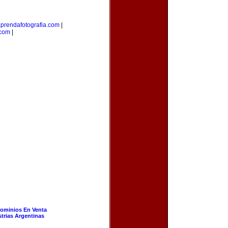
prendafotografia.com
|
.com
|
ominios En Venta
strias Argentinas