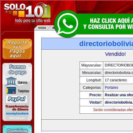
directorioboliv
Vendido!
Mayusculas:
DIRECTORIOBOL
Minusculas:
directoriobolivia
Longitud:
17 caracteres
Categorias:
Portales
Precio:
Realizar una ofer
Visitar!
directoriobolivi
Serán consideradas ofer