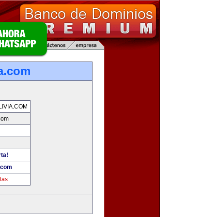
ia.com
IVIA.COM
.com
ta!
a.com
tas