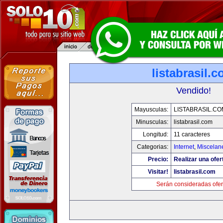
listabrasil.
Vendido!
Mayusculas:
LISTABRASIL.CO
Minusculas:
listabrasil.com
Longitud:
11 caracteres
Categorias:
Internet
,
Miscelane
Precio:
Realizar una ofer
Visitar!
listabrasil.com
Serán consideradas ofer