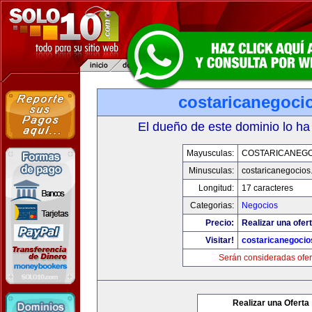
costaricanegoci
El dueño de este dominio lo ha
Mayusculas:
COSTARICANEG
Minusculas:
costaricanegocios
Longitud:
17 caracteres
Categorias:
Negocios
Precio:
Realizar una ofert
Visitar!
costaricanegoci
Serán consideradas ofer
Realizar una Oferta