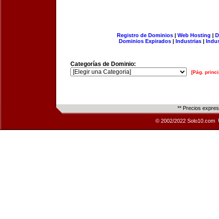
Registro de Dominios
|
Web Hosting
|
D
Dominios Expirados
|
Industrias
|
Indu
Categorías de Dominio:
[Pág. princi
** Precios expre
© 2002/2022 Solo10.com