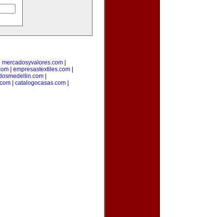
|
mercadosyvalores.com
|
.com
|
empresastextiles.com
|
adosmedellin.com
|
.com
|
catalogocasas.com
|