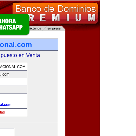
ional.com
 puesto en Venta
ACIONAL.COM
al.com
nal.com
tas