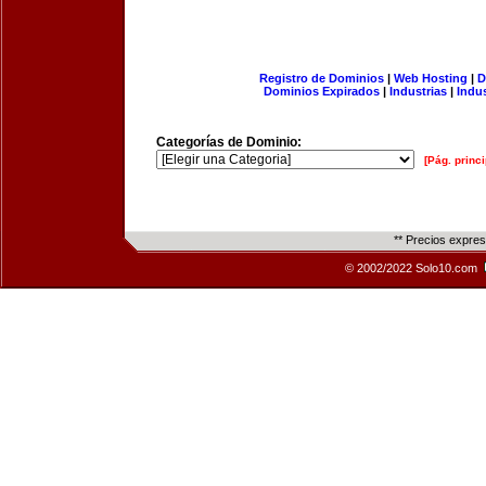
Registro de Dominios
|
Web Hosting
|
D
Dominios Expirados
|
Industrias
|
Indu
Categorías de Dominio:
[Pág. princi
** Precios expre
© 2002/2022 Solo10.com