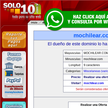
mochilear.c
El dueño de este dominio lo ha
Mayusculas:
MOCHILEAR.CO
Minusculas:
mochilear.com
Longitud:
9 caracteres
Categorias:
Miscelaneas (vari
Precio:
Realizar una ofert
Visitar!
mochilear.com
Serán consideradas ofer
Realizar una Oferta