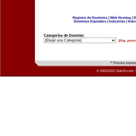
Registro de Dominios
|
Web Hosting
|
D
Dominios Expirados
|
Industrias
|
Indu
Categorías de Dominio:
[Pág. princi
** Precios expre
© 2002/2022 Solo10.com