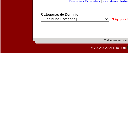
Dominios Expirados
|
Industrias
|
Indu
Categorías de Dominio:
[Pág. princi
** Precios expre
© 2002/2022 Solo10.com