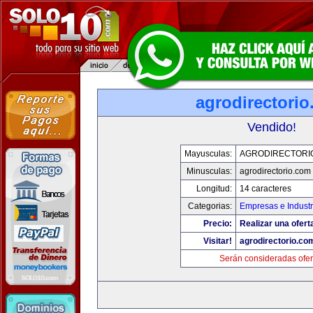
agrodirectori
Vendido!
Mayusculas:
AGRODIRECTORI
Minusculas:
agrodirectorio.com
Longitud:
14 caracteres
Categorias:
Empresas e Industr
Precio:
Realizar una ofert
Visitar!
agrodirectorio.co
Serán consideradas ofer