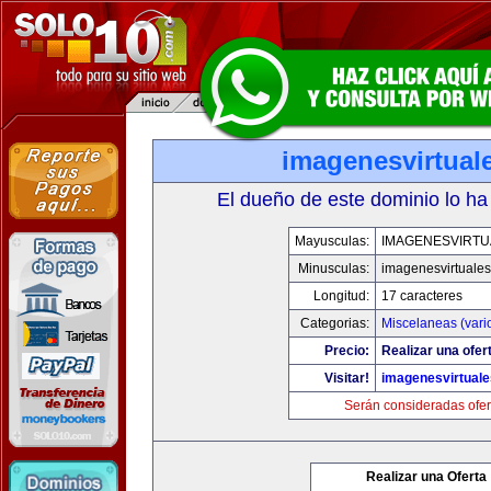
imagenesvirtual
El dueño de este dominio lo ha
Mayusculas:
IMAGENESVIRTU
Minusculas:
imagenesvirtuale
Longitud:
17 caracteres
Categorias:
Miscelaneas (vari
Precio:
Realizar una ofer
Visitar!
imagenesvirtual
Serán consideradas ofer
Realizar una Oferta