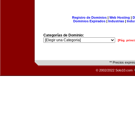
Registro de Dominios
|
Web Hosting
|
D
Dominios Expirados
|
Industrias
|
Indu
Categorías de Dominio:
[Pág. princi
** Precios expre
© 2002/2022 Solo10.com