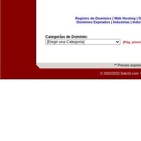
Registro de Dominios
|
Web Hosting
|
D
Dominios Expirados
|
Industrias
|
Indu
Categorías de Dominio:
[Pág. princi
** Precios expre
© 2002/2022 Solo10.com