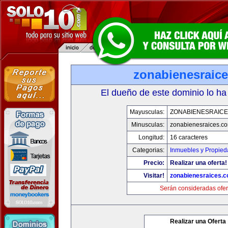
zonabienesraic
El dueño de este dominio lo ha
Mayusculas:
ZONABIENESRAIC
Minusculas:
zonabienesraices.c
Longitud:
16 caracteres
Categorias:
Inmuebles y Propie
Precio:
Realizar una oferta!
Visitar!
zonabienesraices.
Serán consideradas ofer
Realizar una Oferta