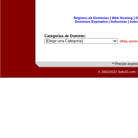
Registro de Dominios
|
Web Hosting
|
D
Dominios Expirados
|
Industrias
|
Indu
Categorías de Dominio:
[Pág. princi
** Precios expre
© 2002/2022 Solo10.com