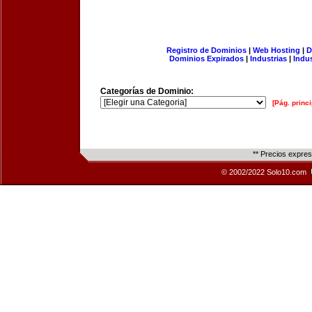
Registro de Dominios
|
Web Hosting
|
D
Dominios Expirados
|
Industrias
|
Indu
Categorías de Dominio:
[Pág. princi
** Precios expre
© 2002/2022 Solo10.com