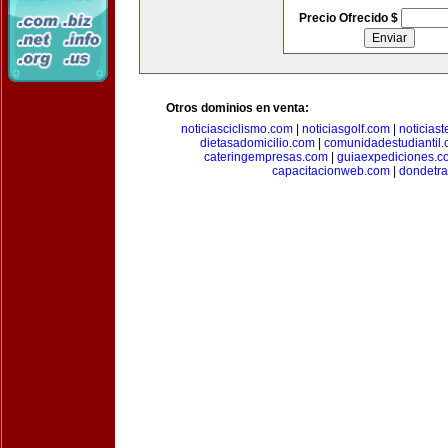
Precio Ofrecido $
Otros dominios en venta:
noticiasciclismo.com
|
noticiasgolf.com
|
noticias
dietasadomicilio.com
|
comunidadestudiantil
cateringempresas.com
|
guiaexpediciones.c
capacitacionweb.com
|
dondetra