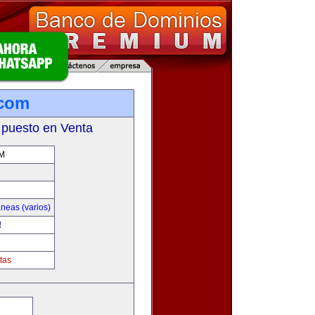
.com
 puesto en Venta
M
neas (varios)
!
tas