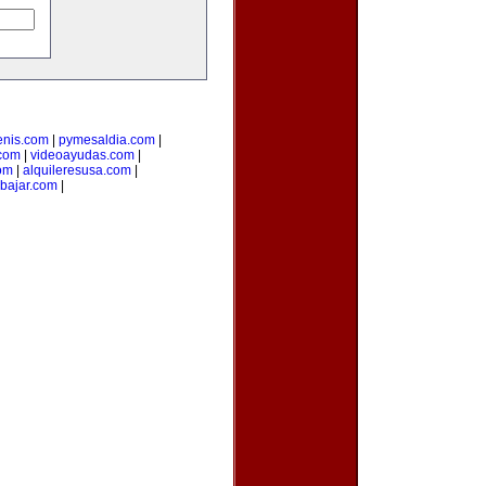
tenis.com
|
pymesaldia.com
|
.com
|
videoayudas.com
|
om
|
alquileresusa.com
|
bajar.com
|