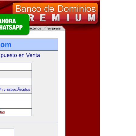
com
 puesto en Venta
³n y EspectÃ¡culos
tas