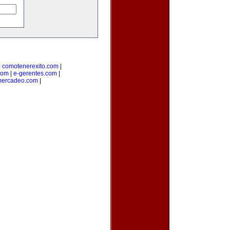
|
comotenerexito.com
|
com
|
e-gerentes.com
|
mercadeo.com
|