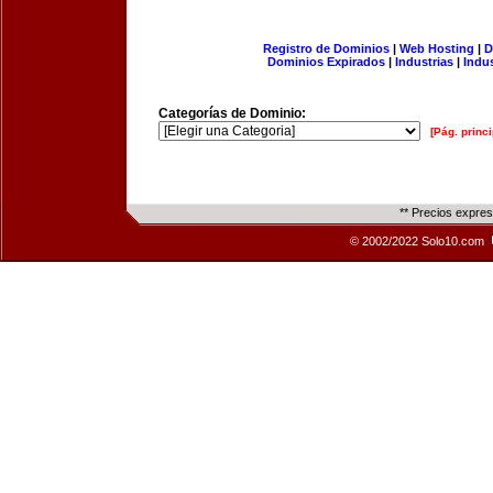
Registro de Dominios
|
Web Hosting
|
D
Dominios Expirados
|
Industrias
|
Indu
Categorías de Dominio:
[Pág. princi
** Precios expre
© 2002/2022 Solo10.com