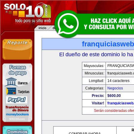
franquiciaswe
El dueño de este dominio lo ha
Mayusculas:
FRANQUICIAS
Minusculas:
franquiciasweb
Longitud:
14 caracteres
Categorias:
Negocios
Precio:
$600.00
Visitar!
franquiciasweb
Serán consideradas ofer
R