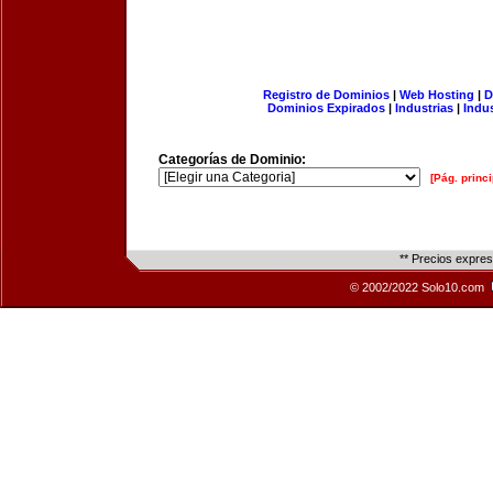
Registro de Dominios
|
Web Hosting
|
D
Dominios Expirados
|
Industrias
|
Indu
Categorías de Dominio:
[Pág. princi
** Precios expre
© 2002/2022 Solo10.com