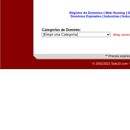
Registro de Dominios
|
Web Hosting
|
D
Dominios Expirados
|
Industrias
|
Indu
Categorías de Dominio:
[Pág. princi
** Precios expre
© 2002/2022 Solo10.com