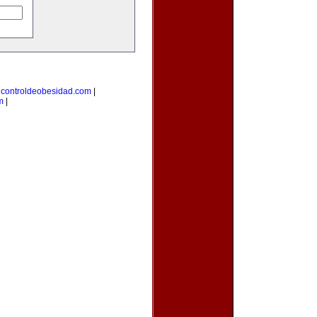
|
controldeobesidad.com
|
m
|