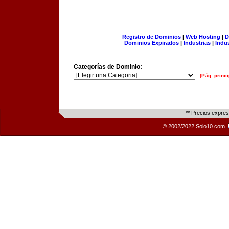
Registro de Dominios
|
Web Hosting
|
D
Dominios Expirados
|
Industrias
|
Indu
Categorías de Dominio:
[Pág. princi
** Precios expre
© 2002/2022 Solo10.com