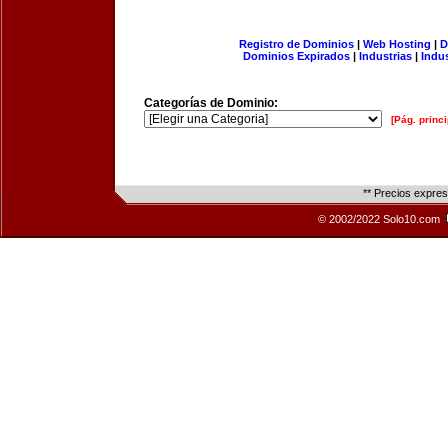
Registro de Dominios
|
Web Hosting
|
D
Dominios Expirados
|
Industrias
|
Indu
Categorías de Dominio:
[Pág. princi
** Precios expre
© 2002/2022 Solo10.com