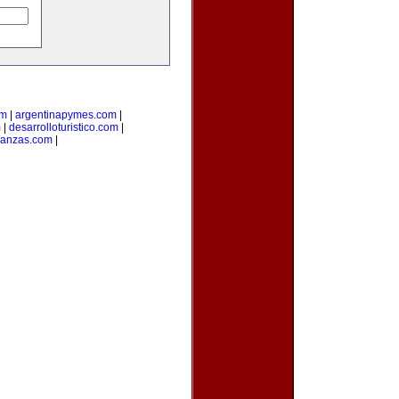
om
|
argentinapymes.com
|
m
|
desarrolloturistico.com
|
nanzas.com
|