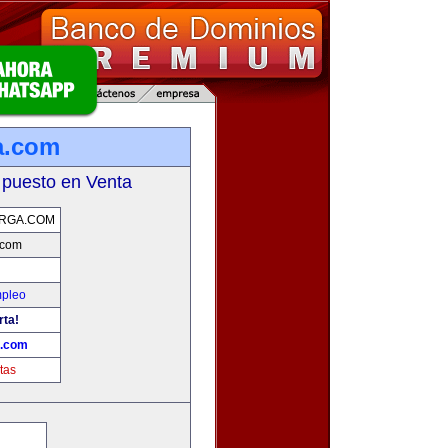
a.com
 puesto en Venta
RGA.COM
.com
mpleo
rta!
a.com
tas