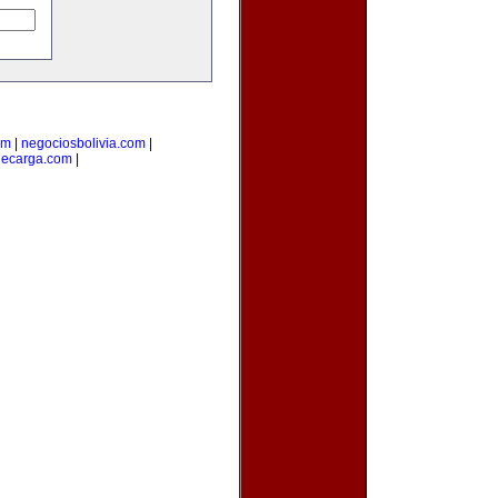
om
|
negociosbolivia.com
|
decarga.com
|