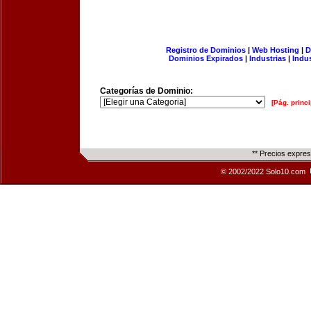
Registro de Dominios
|
Web Hosting
|
D
Dominios Expirados
|
Industrias
|
Indu
Categorías de Dominio:
[Pág. princi
** Precios expre
© 2002/2022 Solo10.com