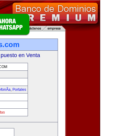
s.com
 puesto en Venta
.COM
fonÃ­a
,
Portales
tas