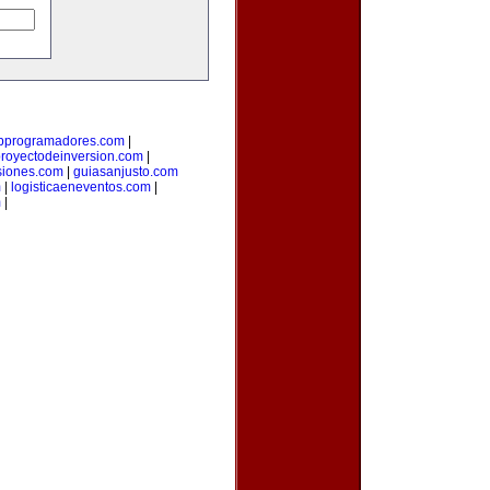
bprogramadores.com
|
royectodeinversion.com
|
siones.com
|
guiasanjusto.com
m
|
logisticaeneventos.com
|
m
|