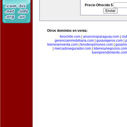
Precio Ofrecido $
Otros dominios en venta:
forochile.com
|
anunciosparaguay.com
|
clu
gerenciainmobiliaria.com
|
guiaviajeros.com
|
p
bienesenventa.com
|
forodeopiniones.com
|
guiami
|
mercadosegurador.com
|
lideresynegocios.co
tuemprendimiento.co