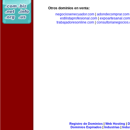
Otros dominios en venta:
negociosenecuador.com
|
adondecomprar.com
estilistaprofesional.com
|
expoartesanal.com
trabajadoresonline.com
|
consultorianegocios
Registro de Dominios
|
Web Hosting
|
D
Dominios Expirados
|
Industrias
|
Indu