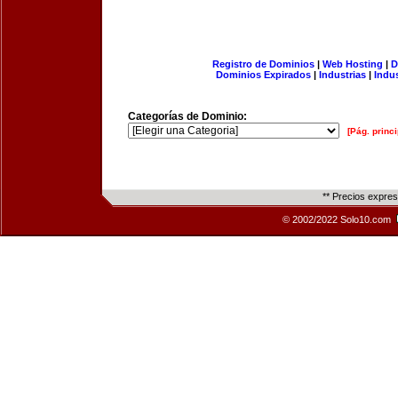
Registro de Dominios
|
Web Hosting
|
D
Dominios Expirados
|
Industrias
|
Indu
Categorías de Dominio:
[Pág. princi
** Precios expre
© 2002/2022 Solo10.com