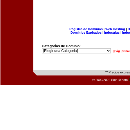
Registro de Dominios
|
Web Hosting
|
D
Dominios Expirados
|
Industrias
|
Indu
Categorías de Dominio:
[Pág. princi
** Precios expre
© 2002/2022 Solo10.com