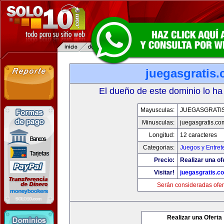
juegasgratis
El dueño de este dominio lo ha
Mayusculas:
JUEGASGRATI
Minusculas:
juegasgratis.co
Longitud:
12 caracteres
Categorias:
Juegos y Entret
Precio:
Realizar una of
Visitar!
juegasgratis.c
Serán consideradas ofer
Realizar una Oferta