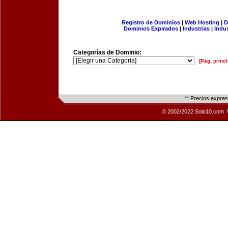
Registro de Dominios
|
Web Hosting
|
D
Dominios Expirados
|
Industrias
|
Indu
Categorías de Dominio:
[Pág. princi
** Precios expre
© 2002/2022 Solo10.com