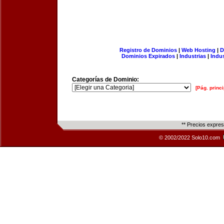
Registro de Dominios
|
Web Hosting
|
D
Dominios Expirados
|
Industrias
|
Indu
Categorías de Dominio:
[Pág. princi
** Precios expre
© 2002/2022 Solo10.com