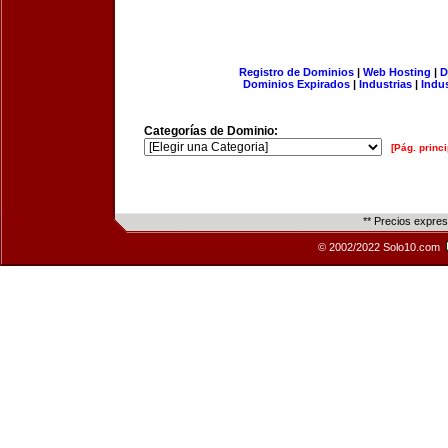
Registro de Dominios
|
Web Hosting
|
D
Dominios Expirados
|
Industrias
|
Indu
Categorías de Dominio:
[Pág. princi
** Precios expre
© 2002/2022 Solo10.com