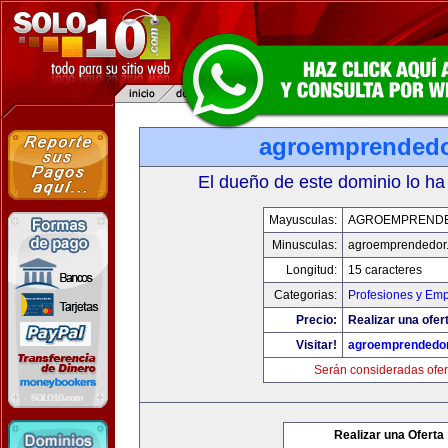
agroemprended
El dueño de este dominio lo ha
Mayusculas:
AGROEMPREND
Minusculas:
agroemprendedor
Longitud:
15 caracteres
Categorias:
Profesiones y Em
Precio:
Realizar una ofer
Visitar!
agroemprendedo
Serán consideradas ofer
Realizar una Oferta