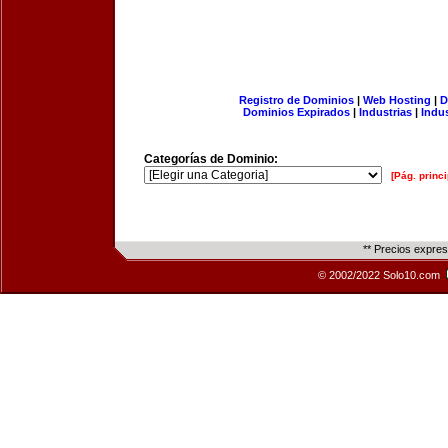
Registro de Dominios
|
Web Hosting
|
D
Dominios Expirados
|
Industrias
|
Indu
Categorías de Dominio:
[Pág. princi
** Precios expre
© 2002/2022 Solo10.com