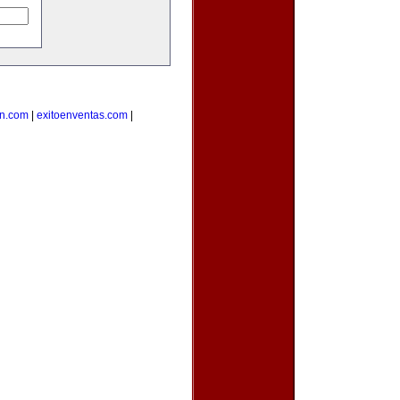
on.com
|
exitoenventas.com
|