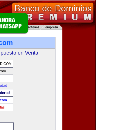
.com
 puesto en Venta
AD.COM
com
edad
ferta!
.com
tas