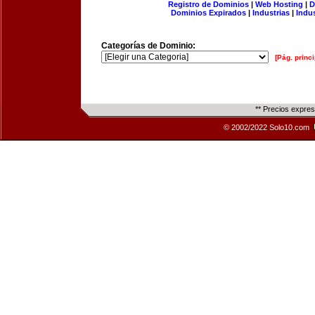
Registro de Dominios
|
Web Hosting
|
D
Dominios Expirados
|
Industrias
|
Indu
Categorías de Dominio:
[Pág. princi
** Precios expre
© 2002/2022 Solo10.com