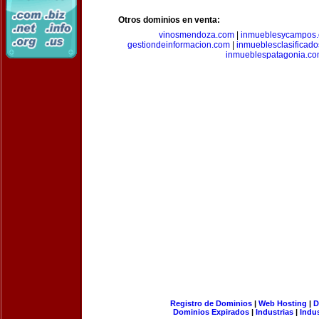
Otros dominios en venta:
vinosmendoza.com
|
inmueblesycampos
gestiondeinformacion.com
|
inmueblesclasificad
inmueblespatagonia.c
Registro de Dominios
|
Web Hosting
|
D
Dominios Expirados
|
Industrias
|
Indu