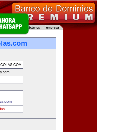
olas.com
ICOLAS.COM
as.com
las.com
tas