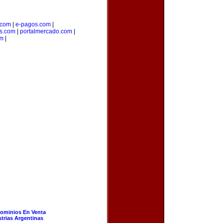
.com
|
e-pagos.com
|
os.com
|
portalmercado.com
|
om
|
ominios En Venta
strias Argentinas