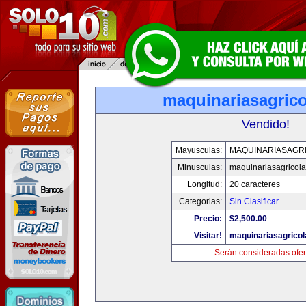
maquinariasagric
Vendido!
Mayusculas:
MAQUINARIASAGR
Minusculas:
maquinariasagricol
Longitud:
20 caracteres
Categorias:
Sin Clasificar
Precio:
$2,500.00
Visitar!
maquinariasagrico
Serán consideradas ofer