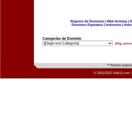
Registro de Dominios
|
Web Hosting
|
D
Dominios Expirados
|
Industrias
|
Indu
Categorías de Dominio:
[Pág. princi
** Precios expre
© 2002/2022 Solo10.com