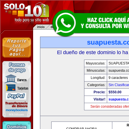
suapuesta.
El dueño de este dominio lo ha
Mayusculas:
SUAPUEST
Minusculas:
suapuesta.c
Longitud:
9 caracteres
Categorias:
Sin Clasifica
Precio:
$550.00
Visitar!
suapuesta.
Serán consideradas ofer
R