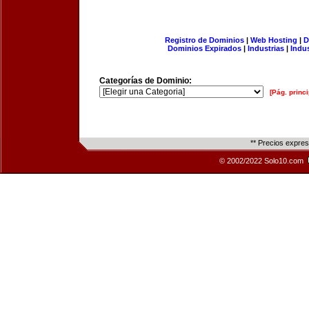
Registro de Dominios
|
Web Hosting
|
D
Dominios Expirados
|
Industrias
|
Indu
Categorías de Dominio:
[Pág. princi
** Precios expre
© 2002/2022 Solo10.com